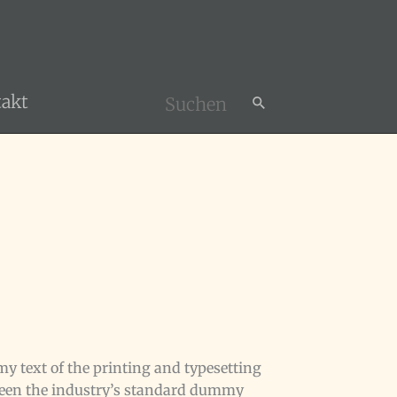
akt
Search
for:
 text of the printing and typesetting
been the industry’s standard dummy