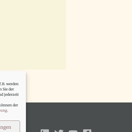
Z.B. werden
 Sie der
d jederzeit
können der
rung
.
ungen