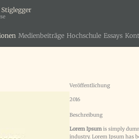
 Stiglegger
yse
ionen
Medienbeiträge
Hochschule
Essays
Kont
Veröffentlichung
2016
Beschreibung
Lorem Ipsum
is simply dummy
industry. Lorem Ipsum has 