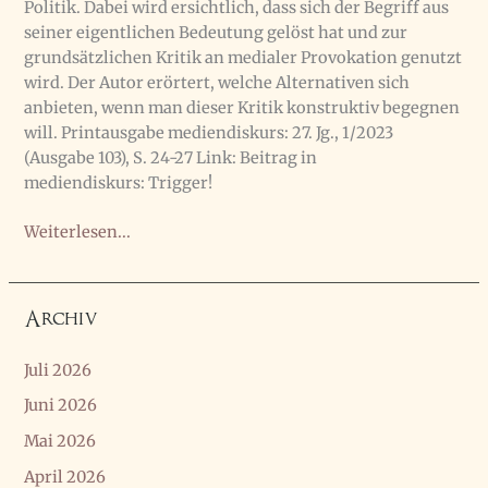
Politik. Dabei wird ersichtlich, dass sich der Begriff aus
seiner eigentlichen Bedeutung gelöst hat und zur
grundsätzlichen Kritik an medialer Provokation genutzt
wird. Der Autor erörtert, welche Alternativen sich
anbieten, wenn man dieser Kritik konstruktiv begegnen
will. Printausgabe mediendiskurs: 27. Jg., 1/2023
(Ausgabe 103), S. 24-27 Link: Beitrag in
mediendiskurs: Trigger!
Anmerkungen
Weiterlesen...
zu
Triggerwarnungen
in
Archiv
‚MEDIENDISKURS‘
Juli 2026
Juni 2026
Mai 2026
April 2026