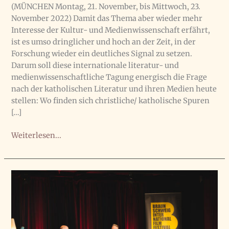
(MÜNCHEN Montag, 21. November, bis Mittwoch, 23.
November 2022) Damit das Thema aber wieder mehr
Interesse der Kultur- und Medienwissenschaft erfährt,
ist es umso dringlicher und hoch an der Zeit, in der
Forschung wieder ein deutliches Signal zu setzen.
Darum soll diese internationale literatur- und
medienwissenschaftliche Tagung energisch die Frage
nach der katholischen Literatur und ihren Medien heute
stellen: Wo finden sich christliche/ katholische Spuren
[…]
Vortrag
Weiterlesen...
an
der
katholischen
Akademie
Bayerns