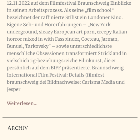
12.11.2022 auf dem Filmfestival Braunschweig Einblicke
in seinen Arbeitsprozess. Als seine „film school“
bezeichnet der raffinierte Stilist ein Londoner Kino.
Eigene Seh- und Hörerfahrungen – „New York
underground, sleazy European art porn, creepy Italian
horror mixed in with Fassbinder, Cocteau, Jarman,
Bunuel, Tarkovsky” – sowie unterschiedlichste
menschliche Obsessionen transformiert Strickland in
vielschichtig-beziehungsreiche Filmkunst, die er
persönlich auf dem BIFF präsentierte. Braunschweig
International Film Festival: Details (filmfest-
braunschweig.de) Bildnachweise: Carisma Media und
Jesper
Werkstattgespräch
Weiterlesen...
mit
Peter
Strickland
Archiv
(FLUX
GOURMET)