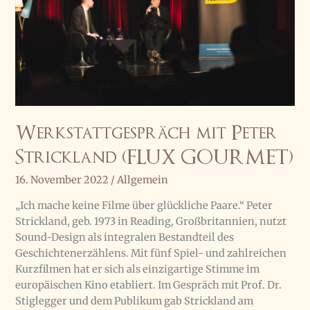
Werkstattgespräch mit Peter
Strickland (FLUX GOURMET)
16. November 2022
/
Allgemein
„Ich mache keine Filme über glückliche Paare.“ Peter
Strickland, geb. 1973 in Reading, Großbritannien, nutzt
Sound-Design als integralen Bestandteil des
Geschichtenerzählens. Mit fünf Spiel- und zahlreichen
Kurzfilmen hat er sich als einzigartige Stimme im
europäischen Kino etabliert. Im Gespräch mit Prof. Dr.
Stiglegger und dem Publikum gab Strickland am