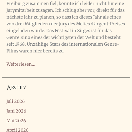
Freiburg zusammen fiel, konnte ich leider nicht für eine
Jurymitarbeit zusagen. Ich schlug aber vor, direkt für das
nächste Jahr zu planen, so dass ich dieses Jahr als eines
von drei Mitgliedern der Jury des Melies d’argent-Preises
eingeladen wurde. Das Festival in Sitges ist für das
Genre Kino eines der wichtigsten der Welt und besteht
seit 1968. Unzählige Stars des internationalen Genre-
Films waren hier bereits zu
MEliEs
Weiterlesen...
d’argent
Jury
in
Archiv
Sitges
9.-19.10.25
Juli 2026
Juni 2026
Mai 2026
April 2026