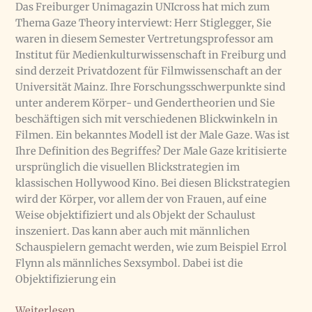
Das Freiburger Unimagazin UNIcross hat mich zum
Thema Gaze Theory interviewt: Herr Stiglegger, Sie
waren in diesem Semester Vertretungsprofessor am
Institut für Medienkulturwissenschaft in Freiburg und
sind derzeit Privatdozent für Filmwissenschaft an der
Universität Mainz. Ihre Forschungsschwerpunkte sind
unter anderem Körper- und Gendertheorien und Sie
beschäftigen sich mit verschiedenen Blickwinkeln in
Filmen. Ein bekanntes Modell ist der Male Gaze. Was ist
Ihre Definition des Begriffes? Der Male Gaze kritisierte
ursprünglich die visuellen Blickstrategien im
klassischen Hollywood Kino. Bei diesen Blickstrategien
wird der Körper, vor allem der von Frauen, auf eine
Weise objektifiziert und als Objekt der Schaulust
inszeniert. Das kann aber auch mit männlichen
Schauspielern gemacht werden, wie zum Beispiel Errol
Flynn als männliches Sexsymbol. Dabei ist die
Objektifizierung ein
Interview
Weiterlesen...