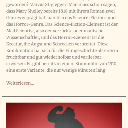
geworden? Marcus Stiglegger: Man muss schon sagen,
dass Mary Shelley bereits 1818 mit ihrem Roman zwei
Genres geprägt hat, nämlich das Science-Fiction- und
das Horror-Genre. Das Science-Fiction-Element ist der
Mad Scientist, also der verrückte oder manische
Wissenschaftler, und das Horror-Element ist die
Kreatur, die Angst und Schrecken verbreitet. Diese
Kombination hat sich für die Filmgeschichte als enorm
fruchtbar und gut wiederholbar und variierbar
erwiesen. Es gibt bereits in einem Stummfilm von 1910
eine erste Variante, die nur wenige Minuten lang
Zwei
Weiterlesen...
Interviews
zu
Guillermo
del
Toros
Frankenstein