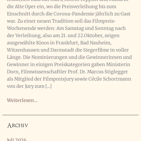
die Alte Oper ein, wo die Preisverleihung bis zum
Einschnitt durch die Corona-Pandemie jährlich zu Gast
war. Zu einer neuen Tradition soll das Filmpreis-
Wochenende werden: Am Samstag und Sonntag nach
der Verleihung, also am 21. und 22.Oktober, zeigen
ausgewählte Kinos in Frankfurt, Bad Nauheim,
Witzenhausen und Darmstadt die Siegerfilme in voller
Länge. Die Nominierungen und die Gewinnerinnen und
Gewinner in einigen Preiskategorien gaben Ministerin
Dorn, Filmwissenschaftler Prof. Dr. Marcus Stiglegger
als Mitglied der Filmpreisjury sowie Cécile Schortmann
von der Jury zum […]
Pressekonferenz
Weiterlesen...
zum
Hessischen
Filmpreis
Archiv
2023
Juli 2026