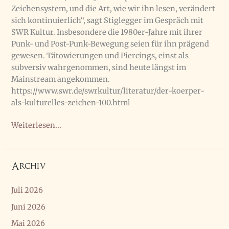
Zeichensystem, und die Art, wie wir ihn lesen, verändert
sich kontinuierlich“, sagt Stiglegger im Gespräch mit
SWR Kultur. Insbesondere die 1980er-Jahre mit ihrer
Punk- und Post-Punk-Bewegung seien für ihn prägend
gewesen. Tätowierungen und Piercings, einst als
subversiv wahrgenommen, sind heute längst im
Mainstream angekommen.
https://www.swr.de/swrkultur/literatur/der-koerper-
als-kulturelles-zeichen-100.html
SWR
Weiterlesen...
Interview
zu
BODY
Archiv
POLITICS
Juli 2026
Juni 2026
Mai 2026