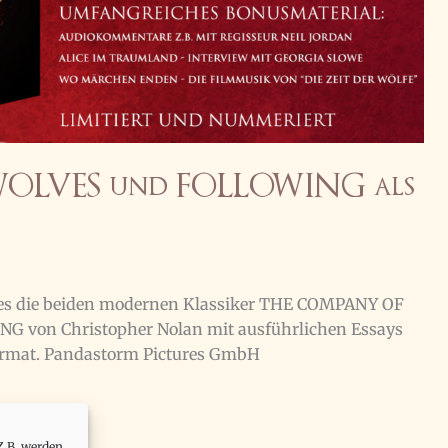
LVES und FOLLOWING als
res die beiden modernen Klassiker THE COMPANY OF
G von Christopher Nolan mit ausführlichen Essays
ormat. Pandastorm Pictures GmbH
Z.B. werden