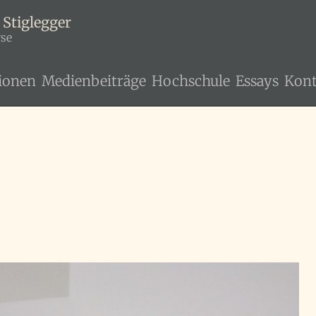
 Stiglegger
yse
ionen
Medienbeiträge
Hochschule
Essays
Kont