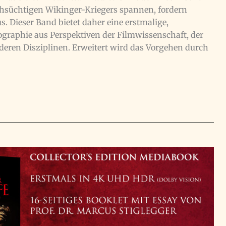
chsüchtigen Wikinger-Kriegers spannen, fordern
. Dieser Band bietet daher eine erstmalige,
ographie aus Perspektiven der Filmwissenschaft, der
deren Disziplinen. Erweitert wird das Vorgehen durch