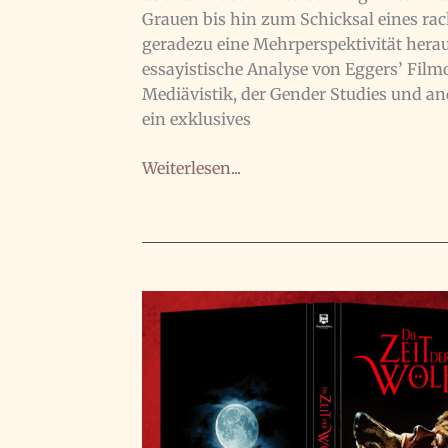
Grauen bis hin zum Schicksal eines ra
geradezu eine Mehrperspektivität heraus
essayistische Analyse von Eggers’ Film
Mediävistik, der Gender Studies und an
ein exklusives
Band
Weiterlesen...
über
Robert
Eggers
im
Erscheinen