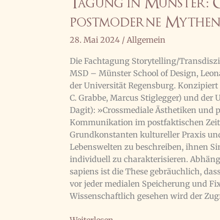
Tagung in Münster: 
postmoderne Mythen
28. Mai 2024
/
Allgemein
Die Fachtagung Storytelling/Transdiszi
MSD – Münster School of Design, Leona
der Universität Regensburg. Konzipier
C. Grabbe, Marcus Stiglegger) und der 
Dagit): »Crossmediale Ästhetiken und
Kommunikation im postfaktischen Zeit
Grundkonstanten kultureller Praxis u
Lebenswelten zu beschreiben, ihnen Sin
individuell zu charakterisieren. Abhä
sapiens ist die These gebräuchlich, d
vor jeder medialen Speicherung und Fi
Wissenschaftlich gesehen wird der Zugri
Tagung