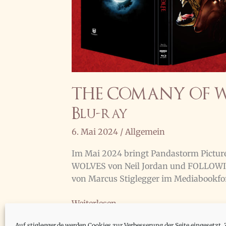
THE COMANY OF WO
Blu-ray
6. Mai 2024
/
Allgemein
Im Mai 2024 bringt Pandastorm Pictu
WOLVES von Neil Jordan und FOLLOWIN
von Marcus Stiglegger im Mediabookf
THE
Weiterlesen...
COMANY
Auf stiglegger.de werden Cookies zur Verbesserung der Seite eingesetzt. 