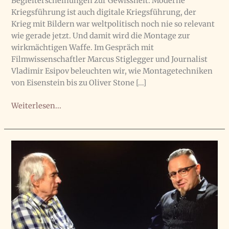
Begleiterscheinungen zur Gewissheit: Moderne
Kriegsführung ist auch digitale Kriegsführung, der
Krieg mit Bildern war weltpolitisch noch nie so relevant
wie gerade jetzt. Und damit wird die Montage zur
wirkmächtigen Waffe. Im Gespräch mit
Filmwissenschaftler Marcus Stiglegger und Journalist
Vladimir Esipov beleuchten wir, wie Montagetechniken
von Eisenstein bis zu Oliver Stone […]
Montage
Weiterlesen...
als
Waffe