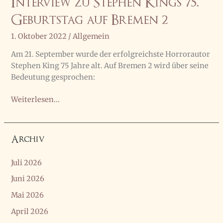
Interview zu Stephen Kings 75.
Geburtstag auf Bremen 2
1. Oktober 2022
/
Allgemein
Am 21. September wurde der erfolgreichste Horrorautor
Stephen King 75 Jahre alt. Auf Bremen 2 wird über seine
Bedeutung gesprochen:
Interview
Weiterlesen...
zu
Stephen
Kings
Archiv
75.
Geburtstag
Juli 2026
auf
Juni 2026
Bremen
2
Mai 2026
April 2026