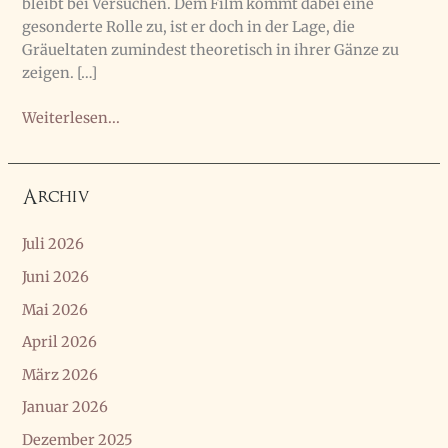
bleibt bei Versuchen. Dem Film kommt dabei eine
gesonderte Rolle zu, ist er doch in der Lage, die
Gräueltaten zumindest theoretisch in ihrer Gänze zu
zeigen. […]
Neues
Weiterlesen...
Interview
zur
Erinnerungskultur
Archiv
Juli 2026
Juni 2026
Mai 2026
April 2026
März 2026
Januar 2026
Dezember 2025