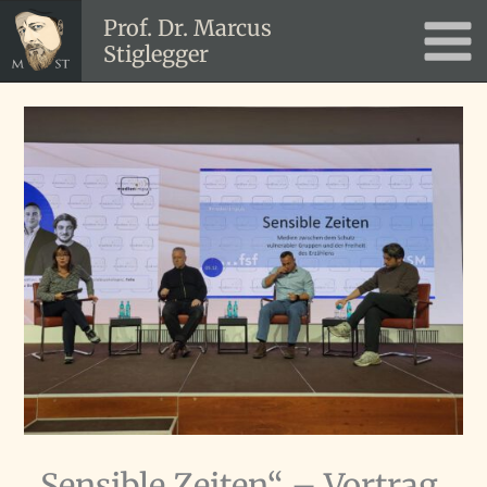
Zum
Prof. Dr. Marcus
Inhalt
Stiglegger
Main
springen
Men
„Sensible Zeiten“ – Vortrag