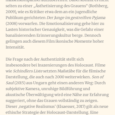
massenkompatibel aufzubereiten. Dabei kommt es nicht
selten zu einer „Ästhetisierung des Grauens“ (Rothberg,
2009), wie es Kritiker etwa dem an ein jugendliche
Publikum gerichteten
Der Junge im gestreiften Pyjama
(2008) vorwarfen. Die Emotionalisierung gehe hier zu
Lasten historischer Genauigkeit, was die Gefahr einer
banalisierenden Erinnerungskultur berge. Dennoch
gelingen auch diesem Film ikonische Momente hoher
Intensität.
Die Frage nach der Authentizität stellt sich
insbesondere bei Inszenierungen des Holocaust. Filme
wie
Schindlers Liste
setzten Maßstäbe für die filmische
Darstellung, die auch nach 2000 weiterwirken.
Son of
Saul
(2015) aus Ungarn geht einen anderen Weg: Durch
subjektive Kamera, unruhige Bildführung und
akustische Überwältigung wird eine Nähe zur Erfahrung
suggeriert, ohne das Grauen vollständig zu zeigen.
Dieser ‚negative Realismus’ (Elsaesser, 2017) gilt als neue
ethische Strategie der Holocaust-Darstellung. Eine