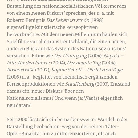
Darstellung des nationalsozialistischen Völkermordes
von einem ‚neuen Diskurs’ sprechen, der u. a. mit
Roberto Benignis
Das Leben ist schön
(1998)
eigenwillige künstlerische Perseopktiven
hervorbrachte. Mit dem neuen Millennium häufen sich
Spielfilme vor allem aus Deutschland, die einen neuen,
anderen Blick auf das System des Nationalsozialismus’
versuchen: Filme wie
Der Untergang
(2004),
Napola –
Elite für den Führer
(2004),
Der neunte Tag
(2004),
Rosenstraße
(2002),
Sophie Scholl – Die letzten Tage
(2005) u. a., begleitet von thematisch ergänzenden
Fernsehproduktionen wie
Stauffenberg
(2003). Entstand
daraus ein ‚neuer Diskurs’ über den
Nationalsozialismus? Und wenn ja: Was ist eigentlich
neu daran?
Seit 2000 lässt sich ein bemerkenswerter Wandel in der
Darstellung beobachten: weg von der reinen Täter-
Opfer-Binarität hin zu differenzierteren, oft auch