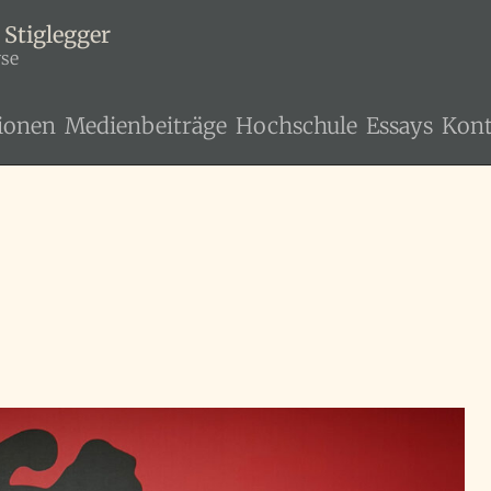
 Stiglegger
yse
ionen
Medienbeiträge
Hochschule
Essays
Kont