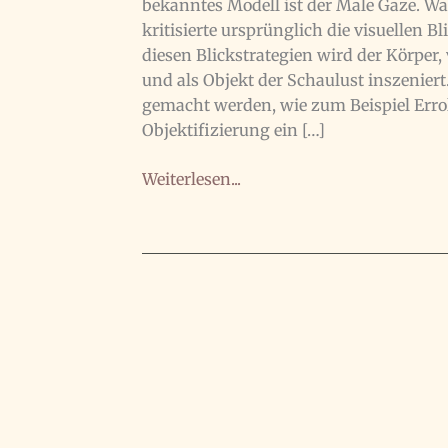
bekanntes Modell ist der Male Gaze. Was
kritisierte ursprünglich die visuellen 
diesen Blickstrategien wird der Körper, 
und als Objekt der Schaulust inszenie
gemacht werden, wie zum Beispiel Errol
Objektifizierung ein […]
Interview
Weiterlesen...
zum
Thema
Gaze
Theory