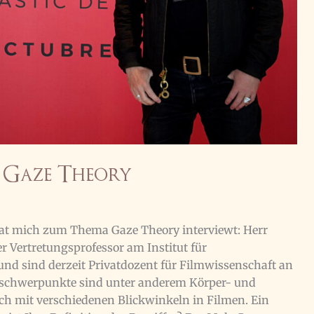
 Gaze Theory
at mich zum Thema Gaze Theory interviewt: Herr
r Vertretungsprofessor am Institut für
nd sind derzeit Privatdozent für Filmwissenschaft an
gsschwerpunkte sind unter anderem Körper- und
ch mit verschiedenen Blickwinkeln in Filmen. Ein