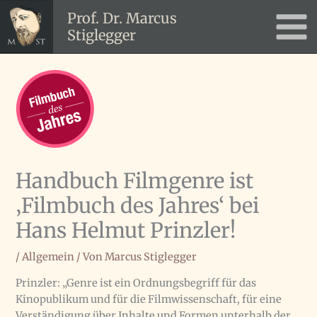
Zum
Prof. Dr. Marcus
Inhalt
Stiglegger
Main
springen
Men
Handbuch Filmgenre ist
‚Filmbuch des Jahres‘ bei
Hans Helmut Prinzler!
/
Allgemein
/ Von
Marcus Stiglegger
Prinzler: „Genre ist ein Ordnungsbegriff für das
Kinopublikum und für die Filmwissenschaft, für eine
Verständigung über Inhalte und Formen unterhalb der