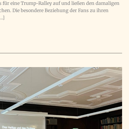
ets für eine Trump-Ralley auf und ließen den damaligen
chen. Die besondere Beziehung der Fans zu ihren
[…]