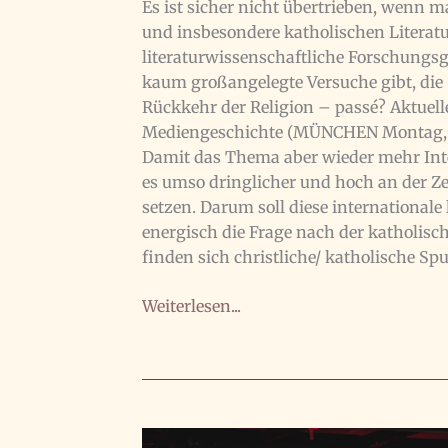
Es ist sicher nicht übertrieben, wenn m
und insbesondere katholischen Literatu
literaturwissenschaftliche Forschungsges
kaum großangelegte Versuche gibt, die 
Rückkehr der Religion – passé? Aktuell
Mediengeschichte (MÜNCHEN Montag, 2
Damit das Thema aber wieder mehr Inte
es umso dringlicher und hoch an der Zei
setzen. Darum soll diese international
energisch die Frage nach der katholisc
finden sich christliche/ katholische Sp
Vortrag
Weiterlesen...
an
der
katholischen
Akademie
Bayerns