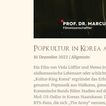
Popkultur in Korea 
10. Dezember 2022
/
Allgemein
Ein Film von Viola Löffler und Memo Jeft
südkoreanische Lebensart oder schlich
„Kultur-King Korea“ ergründet das Erfo
genannt. Popmusik aus Südkorea, genan
Koreanische Bands füllen Stadien auf de
Mrd. US-Dollar in Koreas Staatskasse. 
BTS-Fans, die sich „The Army“ nennen, 