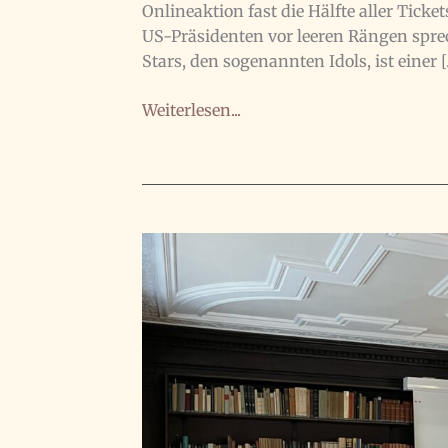
Onlineaktion fast die Hälfte aller Tick
US-Präsidenten vor leeren Rängen spre
Stars, den sogenannten Idols, ist einer 
Popkultur
Weiterlesen...
in
Korea
auf
3SAT