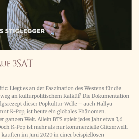
auf 3SAT
ic: Liegt es an der Faszination des Westens für die
tweg an kulturpolitischem Kalkül? Die Dokumentation
lgsrezept dieser Popkultur-Welle – auch Hallyu
nt K-Pop, ist heute ein globales Phänomen.
r ganzen Welt. Allein BTS spielt jedes Jahr etwa 3,6
Doch K-Pop ist mehr als nur kommerzielle Glitzerwelt.
kauften im Juni 2020 in einer beispiellosen